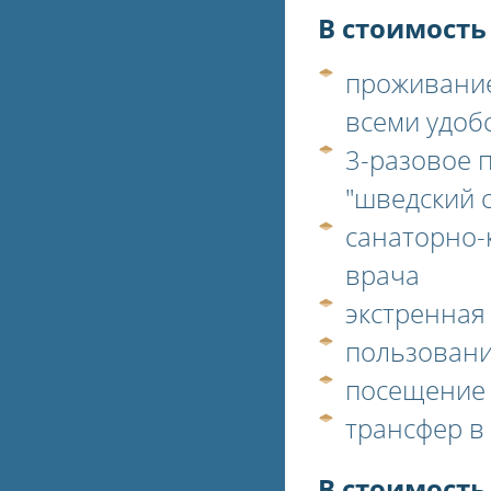
В стоимость
проживание
всеми удоб
3-разовое п
"шведский с
санаторно-
врача
экстренная
пользовани
посещение 
трансфер в 
В стоимость