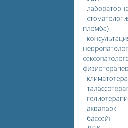
- лабораторн
- стоматологи
пломба)
- консультаци
невропатолога
сексопатолога
физиотерапев
- климатотер
- талассотера
- гелиотерапи
- аквапарк
- бассейн