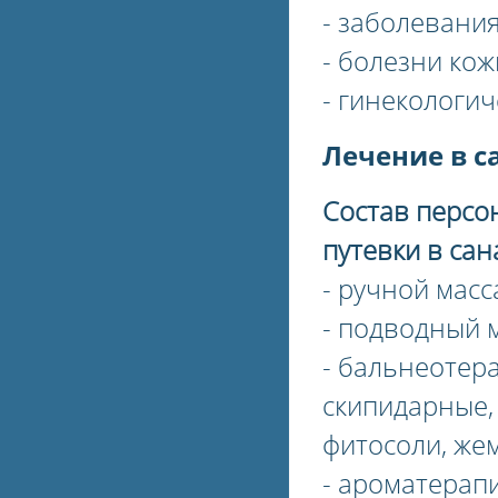
- заболевани
- болезни кож
- гинекологи
Лечение в с
Состав персо
путевки в сан
- ручной масс
- подводный 
- бальнеотер
скипидарные,
фитосоли, же
- ароматерап