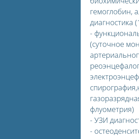
биохимически
гемоглобин, 
диагностика (
- фyнкционал
(суточное мо
артериальног
реоэнцефалог
электроэнцеф
спирография,
газоразрядна
флуометрия)
- УЗИ диагнос
- остеоденси