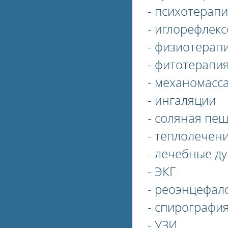
- психотерап
- иглорефлек
- физиотерапия
- фитотерапи
- механомасс
- ингаляции
- соляная пе
- теплолечен
- лечебные д
- ЭКГ
- реоэнцефал
- спирографи
- УЗИ