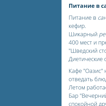
Питание в с
Питание в
са
кефир.
Шикарный
ре
400 мест и п
"Шведский сто
Диетические 
Кафе "Оазис"
отведать блю
Летом работа
Бар "Вечерни
спокойной др