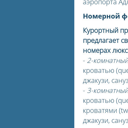
аэропорта Адл
Номерной ф
Курортный пр
предлагает с
номерах люкс
-
2-комнатный
кроватью (que
джакузи, сану
-
3-комнатный
кроватью (que
кроватями (twi
джакузи, сану