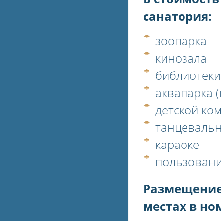
санатория:
зоопарка
кинозала
библиотеки
аквапарка 
детской ко
танцевальн
караоке
пользовани
Размещение
местах в но