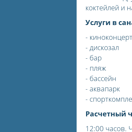
коктейлей и н
Услуги в са
- киноконцер
- дискозал
- бар
- пляж
- бассейн
- аквапарк
- спорткомпле
Расчетный 
12:00 часов. Ч