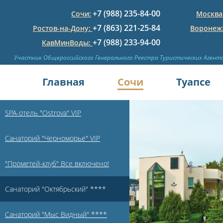
+7 (988) 235-84-00
Сочи:
Москва
+7 (863) 221-25-84
Ростов-на-Дону:
Воронеж
+7 (988) 233-94-00
КавМинВоды:
Участник Общероссийского Генерального Реестра Туристических Агент
Главная
Сочи
Туапсе
SPA-отель "Ostrova" VIP
Санаторий "Черноморье" VIP
"Прометей-клуб" Все включено!
Санаторий "Октябрьский" ****
Санаторий "Мыс Видный" ****