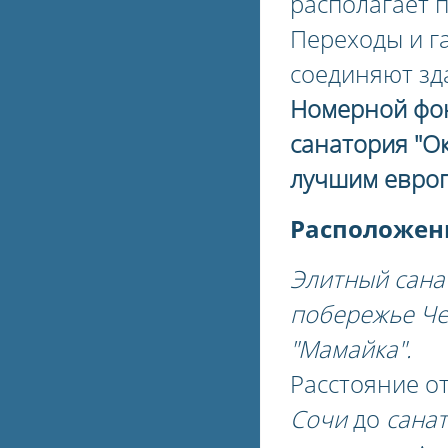
располагает 
Переходы и г
соединяют зд
Номерной фон
санатория "О
лучшим европ
Расположени
Элитный сана
побережье Че
"Мамайка".
Расстояние о
Сочи
до
санат