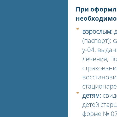
При оформл
необходимо
взрослым:
д
(паспорт);
у-04, выдан
лечения; п
страховани
восстанови
стационаре
детям:
свид
детей старш
форме № 076