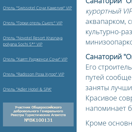
Санаторий "О
Отель "Swissotel Сочи Камелия" VIP
курортный VI
аквапарком, 
Отель "Горки отель Сьютс" VIP
культурно-ра
Отель "Novotel Resort Krasnaya
минизоопарк
polyana Sochi 5*" VIP
Санаторий "О
Отель "Хаятт Ридженси Сочи" VIP
Его строител
Отель "Radisson Роза Хутор" VIP
путей сообще
заняты лучши
Отель "Adler Hotel & SPA"
Красивое со
напоминает б
Кроме основн