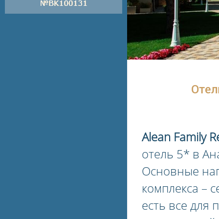
Отель
Alean Family R
отель 5* в А
Основные нап
комплекса – с
есть все для