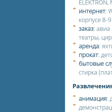
ELEKTRON, 
интернет
: 
корпусе 8-
заказ
: авиа
театры, цир
аренда
: ях
прокат
: де
бытовые сл
стирка (пла
Развлечения
анимация
:
демонстра