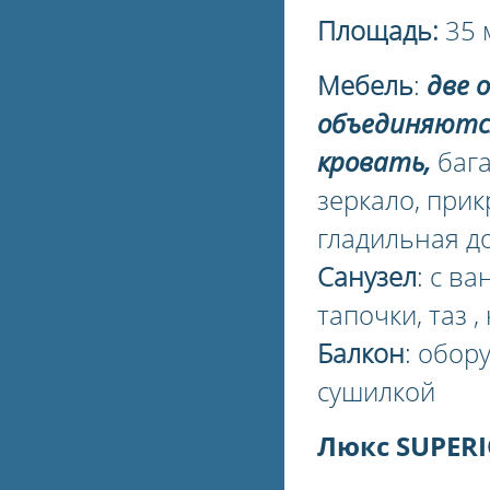
Площадь:
35 
Мебель
:
две 
объединяютс
кровать,
бага
зеркало, прик
гладильная д
Санузел
: с в
тапочки, таз 
Балкон
: обор
сушилкой
Люкс SUPER