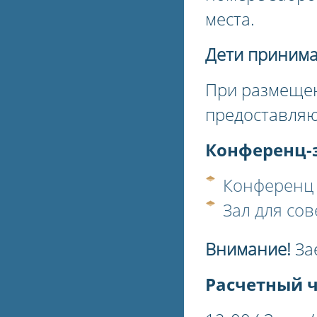
места.
Дети принима
При размещен
предоставляют
Конференц-з
Конференц -
Зал для сов
Внимание!
За
Расчетный ч