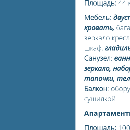
Площадь:
44 
Мебель
:
двус
кровать,
баг
зеркало кресл
шкаф,
гладил
Санузел
:
ванна
зеркало, наб
тапочки, те
Балкон
: обор
сушилкой
Апартамент
Площадь:
100