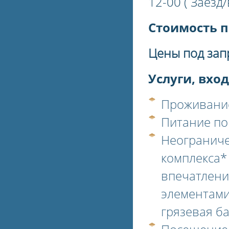
12-00 ( Заезд
Стоимость п
Цены под зап
Услуги, вхо
Проживание
Питание по
Неограниче
комплекса* 
впечатлени
элементами
грязевая ба