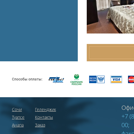
Способы оплаты:
Офи
Сочи
Геленджик
+7 (
Туапсе
Контакты
00;
Анапа
Заказ
факс