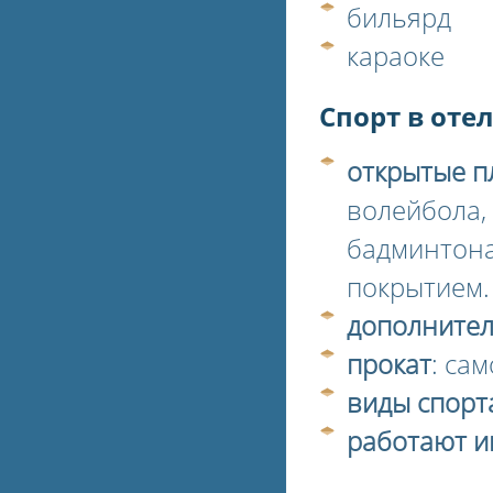
бильярд
караоке
Спорт в отел
открытые 
волейбола, 
бадминтона
покрытием.
дополните
прокат
: са
виды спорт
работают и