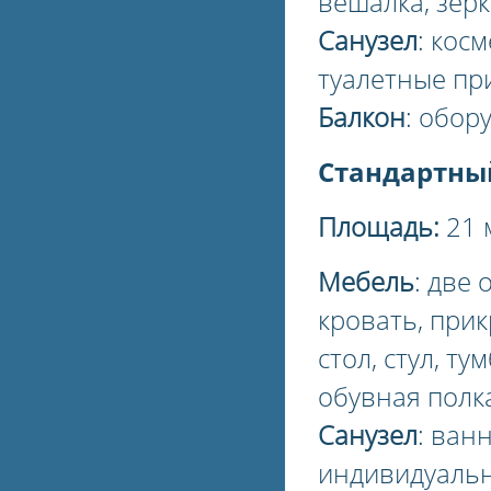
вешалка, зер
Санузел
: кос
туалетные при
Балкон
: обор
Стандартны
Площадь:
21 
Мебель
: две
кровать, прик
стол, стул, ту
обувная полк
Санузел
: ван
индивидуальн