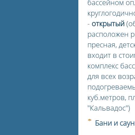
бассейном оп
круглогодичн
-
открытый
(об
расположен р
пресная, дет
входит в стои
комплекс басс
для всех возр
подогреваемы
куб.метров, п
"Кальвадос")
Бани и саун