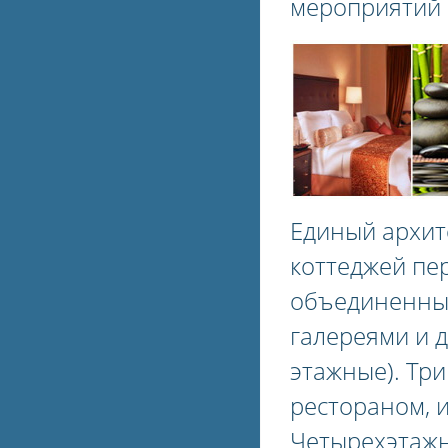
мероприятий 
Единый архит
коттеджей пер
объединенных
галереями и д
этажные). Три
рестораном, и
Четырехэтажн