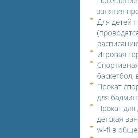
Посещение 
занятия пр
Для детей п
(проводятс
расписанию
Игровая те
Спортивная
баскетбол,
Прокат спо
для бадмин
Прокат для 
детская ван
wi-fi в общ