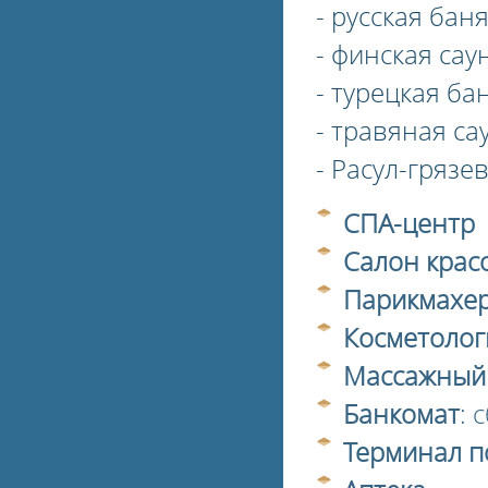
- русская бан
- финская сау
- турецкая ба
- травяная са
- Расул-грязе
СПА-центр
Салон крас
Парикмахер
Косметолог
Массажный
Банкомат
: 
Терминал п