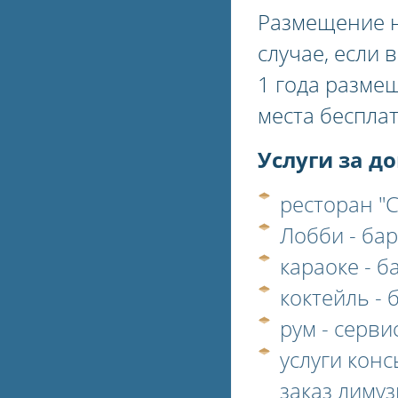
Размещение н
случае, если 
1 года разме
места бесплат
Услуги за д
ресторан "
Лобби - бар
караоке - б
коктейль - 
рум - сервис
услуги конс
заказ лимуз