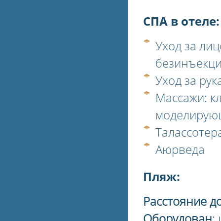
СПА в отеле:
Уход за лиц
безинъекци
Уход за рук
Массажи: к
моделирую
Талассотер
Аюрведа
Пляж:
Расстояние д
Оборудован
: