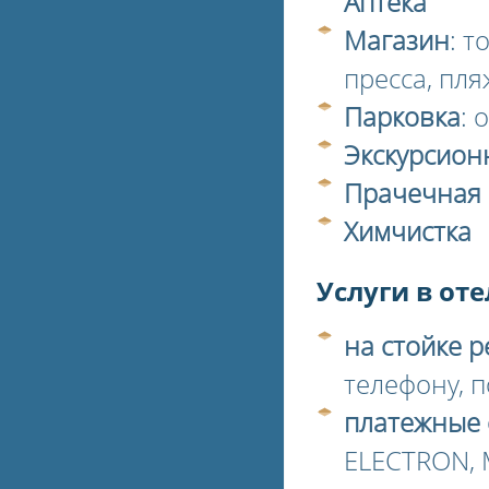
Аптека
Магазин
: 
пресса, пл
Парковка
: 
Экскурсион
Прачечная
Химчистка
Услуги в оте
на стойке 
телефону, п
платежные 
ELECTRON, 