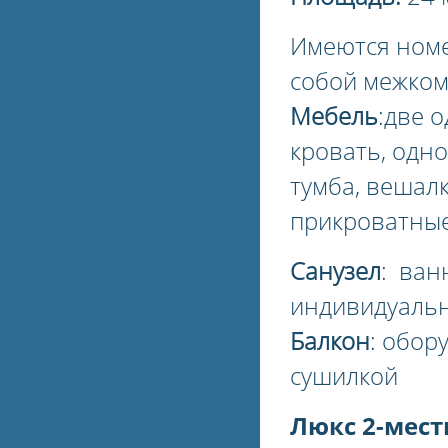
Имеются номе
собой межком
Мебель
:две 
кровать, одн
тумба, вешалк
прикроватные 
Санузел
: ван
индивидуальн
Балкон
: обор
сушилкой
Люкс 2-мес