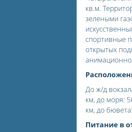
кв.м. Террито
зелеными газ
искусственны
спортивные п
открытых под
анимационной
Расположени
До ж/д вокзала
км, до моря: 5
км, до бювета
Питание в о