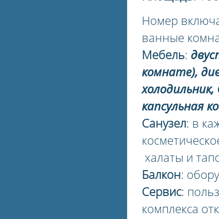
Номер включа
ванные комна
Мебель
:
двус
комнате),
див
холодильник, 
капсульная 
Санузел
: в к
косметическо
халаты и тап
Балкон
: обор
Сервис
: поль
комплекса от