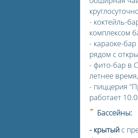
обширная чай
круглосуточно
- коктейль-ба
комплексом ба
- караоке-бар
рядом с откры
- фито-бар в 
летнее время,
- пиццерия "П
работает 10.0
Бассейны:
-
крытый
с пр