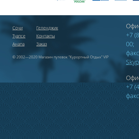
Офи
Сочи
Геленджик
+7 (
Туапсе
Контакты
00;
Анапа
Заказ
факс
© 2002—2020 Магазин путевок "Курортный Отдых" VIP
Sky
Офи
+7 (
факс