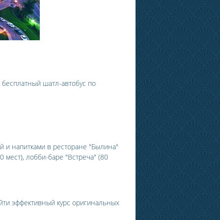
т бесплатный шатл-автобус по
 и напитками в ресторане "Былина"
0 мест), лобби-баре "Встреча" (80
ойти эффективный курс оригинальных