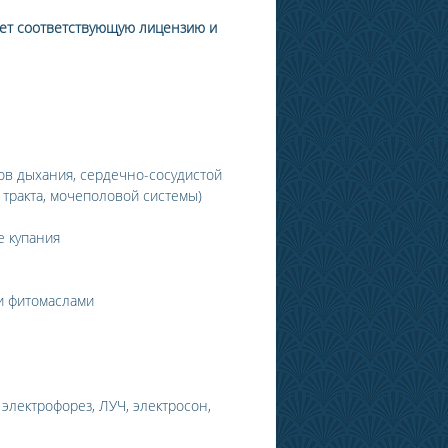
ет соответствующую лицензию и
ов дыхания, сердечно-сосудистой
тракта, мочеполовой системы)
 купания
и фитомаслами
 электрофорез, ЛУЧ, электросон,