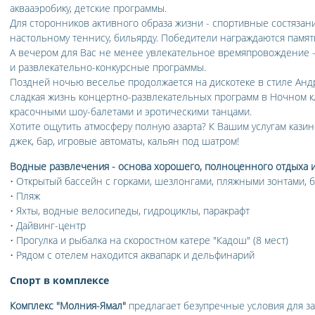
аквааэробику, детские программы.
Для сторонников активного образа жизни - спортивные состязани
настольному теннису, бильярду. Победители награждаются памя
А вечером для Вас не менее увлекательное времяпровождение -
и развлекательно-конкурсные программы.
Поздней ночью веселье продолжается на дискотеке в стиле Андр
сладкая жизнь концертно-развлекательных программ в Ночном клу
красочными шоу-балетами и эротическими танцами.
Хотите ощутить атмосферу полную азарта? К Вашим услугам казино 
джек, бар, игровые автоматы, кальян под шатром!
Водные развлечения - основа хорошего, полноценного отдыха и
• Открытый бассейн с горками, шезлонгами, пляжными зонтами, 
• Пляж
• Яхты, водные велосипеды, гидроциклы, паракрафт
• Дайвинг-центр
• Прогулка и рыбалка на скоростном катере "Кадош" (8 мест)
• Рядом с отелем находится аквапарк и дельфинарий
Спорт в комплексе
Комплекс "Молния-Ямал"
предлагает безупречные условия для за