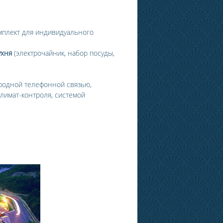
мплект для индивидуального
ухня
(электрочайник, набор посуды,
родной телефонной связью,
климат-контроля, системой