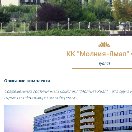
КК "Молния-Ямал" *
Туапсе
Описание комплекса
Современный гостиничный комплекс "Молния-Ямал" - это одно и
отдыха на Черноморском побережье.