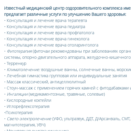
Известный медицинский центр оздоровительного комплекса име
предлагает различные услуги по улучшению Вашего здоровья:
• Консультация и лечение врача терапевта
• Консультация и лечение врача педиатра
• Консультация и лечение врача профпатолога
• Консультация и лечение врача гинеколога
• Консультация и лечение врача отоларинголога
•
Фитотерапия
(фиточаи рекомендованы при заболеваниях орган
системы, опорно-двигательного аппарата, желудочно-кишечного 
• Терренкур
•
Климатолечение:
воздушные ванны, солнечные ванны, морские
• Лечебная гимнастика групповая или индивидуальные занятия
• Массаж классический, антицеллюлитный
• Стоун-массаж с применением горячих камней с фитодабавками 
•
Ингаляции
(медикаментозные, травяные, солевые)
• Кислородные коктейли
• Иглорефлексотерапия
•Психотерапия
•
Свето-электролечение
(УФО, ультразвук, ДДТ, Д/Арсанваль, СМТ,
магнитотерапия, УВЧ)
• Мониторная очистка кишечника