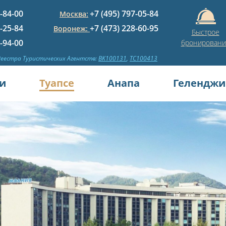
5-84-00
+7 (495) 797-05-84
Москва:
1-25-84
+7 (473) 228-60-95
Воронеж:
Быстрое
3-94-00
бронировани
Реестра Туристических Агентств:
BK100131
,
TC100413
и
Туапсе
Анапа
Геленджи