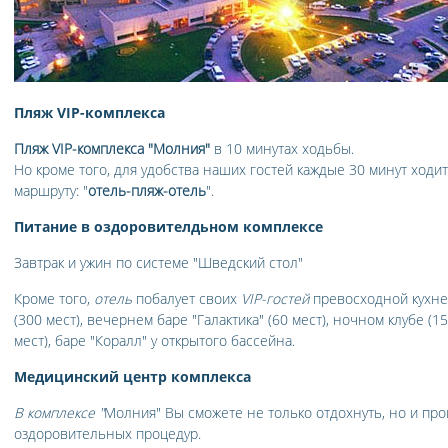
Пляж VIP-комплекса
Пляж VIP-комплекса "Молния"
в 10 минутах ходьбы.
Но кроме того, для удобства наших гостей каждые 30 минут ходи
маршруту: "
отель-пляж-отель
".
Питание в оздоровителдьном комплексе
Завтрак и ужин по системе "Шведский стол"
Кроме того,
отель
побалует своих
VIP-гостей
превосходной кухней
(300 мест), вечернем баре "Галактика" (60 мест), ночном клубе (15
мест), баре "Коралл" у открытого бассейна.
Медицинский центр комплекса
В комплексе "
Молния" Вы сможете не только отдохнуть, но и пр
оздоровительных процедур.