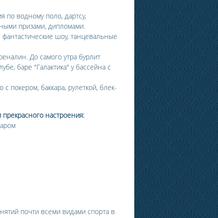
я по водному поло, дартсу,
тными призами, дипломами.
 фантастические шоу, танцевальные
еналин. До самого утра бурлит
бе, баре "Галактика" у бассейна с
с покером, баккара, рулеткой, блек-
 прекрасного настроения:
баром
нятий почти всеми видами спорта в