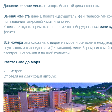
Дополнительное место:
комфортабельный диван-кровать.
Ванная комната:
ванна, полотенцесушитель, фен, телефон,VIP ко
пользования, махровый халат и тапочки.
К комнате отдыха примыкает современно оборудованная
мини-к
фраже).
Все номера
расположены с видом на море и оснащены междуна
спутниковым телевидением (14 каналов), мини-баром, системой 
электронных замков и ванной комнатой.
Расстояние до моря
250 метров
От отеля на
пляж
ходит автобус.