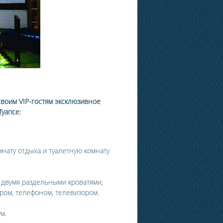
воим VIP-гостям эксклюзивное
уапсе:
мнату отдыха и туалетную комнату
двумя раздельными кроватями,
ром, телефоном, телевизором.
м.