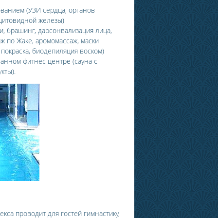
ванием (УЗИ сердца, органов
 щитовидной железы)
ги, брашинг, дарсонвализация лица,
ж по Жаке, аромомассаж, маски
 покраска, биодепиляция воском)
анном фитнес центре (сауна с
кты).
кса проводит для гостей гимнастику,