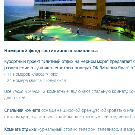
Номерной фонд гостиничного комплекса
Курортный проект "Элитный отдых на Черном море" предлагает с
размещение в лучших элегантных номерах ОК "Молния-Ямал" в Т
- 11 номеров класса "Люкс"
- 24 номера класса "Полулюкса"
Все
Люкс-номера
- 2-комнатные, включают спальную комнату, ко
для гостей.
Спальная комната
оснащена широкой французской кроватью или 
шкафом-купе, туалетным столиком, электронным сейфом, мини-ба
Комната отдыха:
журнальный столик, телефон, телевизор, аквариу