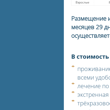
Взрослые
Размещение и 
месяцев 29 д
осуществляет
В стоимость
проживание
всеми удоб
лечение по
экстренная
трёхразовое