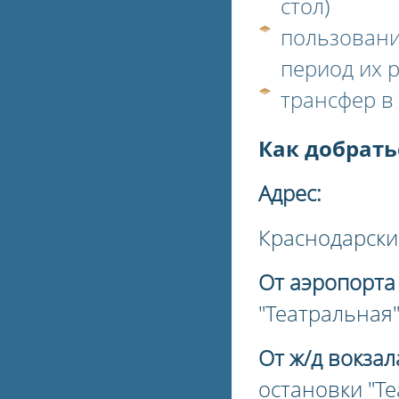
стол)
пользовани
период их 
трансфер в
Как добрать
Адрес:
Краснодарский
От аэропорта
"Театральная"
От ж/д вокзал
остановки "Т