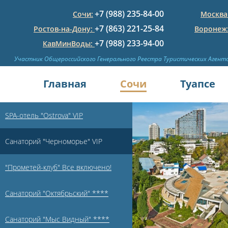
+7 (988) 235-84-00
Сочи:
Москва
+7 (863) 221-25-84
Ростов-на-Дону:
Воронеж
+7 (988) 233-94-00
КавМинВоды:
Участник Общероссийского Генерального Реестра Туристических Агент
Главная
Сочи
Туапсе
SPA-отель "Ostrova" VIP
Санаторий "Черноморье" VIP
"Прометей-клуб" Все включено!
Санаторий "Октябрьский" ****
Санаторий "Мыс Видный" ****