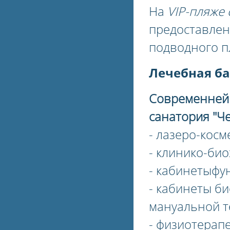
На
VIP-пляже
предоставлены
подводного п
Лечебная ба
Современнейш
санатория "Ч
- лазеро-кос
- клинико-би
- кабинетыфу
- кабинеты б
мануальной т
- физиотерап