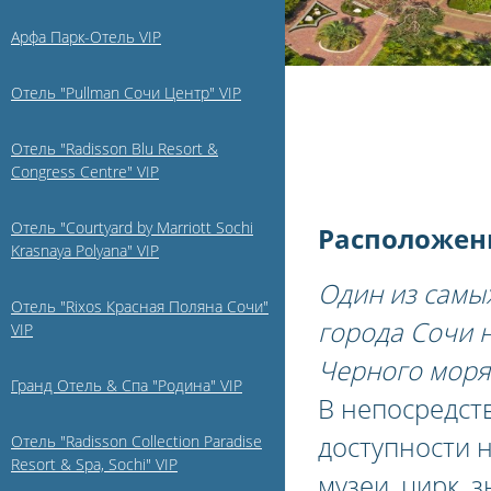
Арфа Парк-Отель VIP
Отель "Pullman Сочи Центр" VIP
Отель "Radisson Blu Resort &
Congress Centre" VIP
Отель "Courtyard by Marriott Sochi
Расположени
Krasnaya Polyana" VIP
Один из самы
Отель "Rixos Красная Поляна Сочи"
города Сочи н
VIP
Черного моря
Гранд Отель & Спа "Родина" VIP
В непосредст
доступности н
Отель "Radisson Collection Paradise
Resort & Spa, Sochi" VIP
музеи, цирк, 