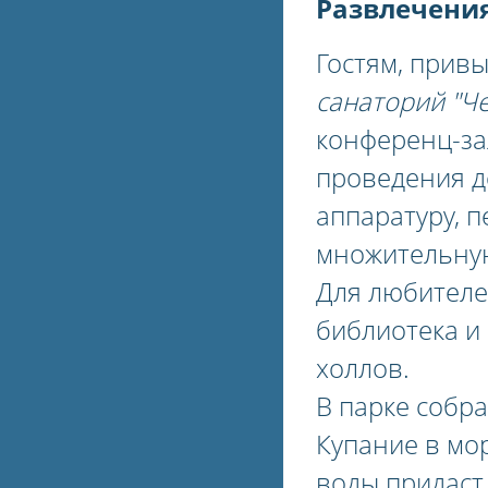
Развлечения
Гостям, прив
санаторий "Ч
конференц-за
проведения д
аппаратуру, 
множительную
Для любителе
библиотека и
холлов.
В парке собр
Купание в мо
воды придаст