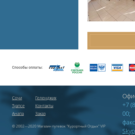
Способы оплаты:
Офи
Сочи
Геленджик
+7 (
Туапсе
Контакты
00;
Анапа
Заказ
факс
© 2002—2020 Магазин путевок "Курортный Отдых" VIP
Sky