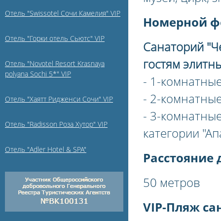
Отель "Swissotel Сочи Камелия" VIP
Номерной ф
Отель "Горки отель Сьютс" VIP
Санаторий "Ч
гостям элитн
Отель "Novotel Resort Krasnaya
polyana Sochi 5*" VIP
- 1-комнатны
- 2-комнатны
Отель "Хаятт Ридженси Сочи" VIP
- 3-комнатны
Отель "Radisson Роза Хутор" VIP
категории "Ап
Отель "Adler Hotel & SPA"
Расстояние 
50 метров
VIP-Пляж са