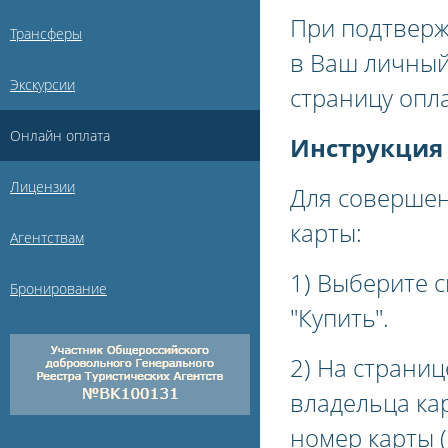
При подтверж
Трансферы
в Ваш личный
Экскурсии
страницу опл
Онлайн оплата
Инструкция 
Лицензии
Для совершен
карты:
Агентствам
1) Выберите с
Бронирование
"Купить".
2) На страни
владельца ка
номер карты (