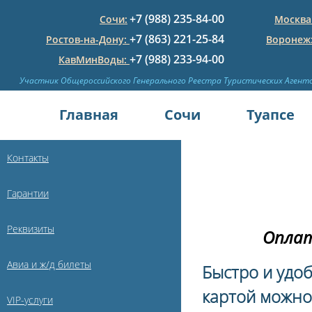
+7 (988) 235-84-00
Сочи:
Москва
+7 (863) 221-25-84
Ростов-на-Дону:
Воронеж
+7 (988) 233-94-00
КавМинВоды:
Участник Общероссийского Генерального Реестра Туристических Агент
Главная
Сочи
Туапсе
Контакты
Гарантии
Реквизиты
Оплат
Авиа и ж/д билеты
Быстро и удо
картой можно
VIP-услуги