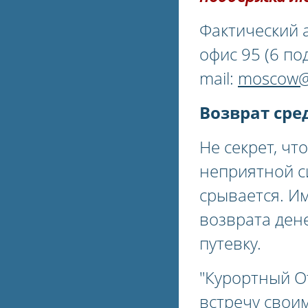
Фактический а
офис 95 (6 под
mail:
moscow@
Возврат сре
Не секрет, чт
неприятной с
срывается. И
возврата ден
путевку.
"Курортный О
встречу свои