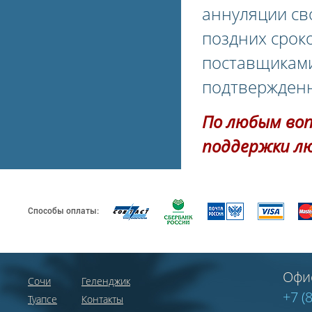
аннуляции сво
поздних срок
поставщиками
подтвержденн
По любым во
поддержки л
Способы оплаты:
Офи
Сочи
Геленджик
+7 (
Туапсе
Контакты