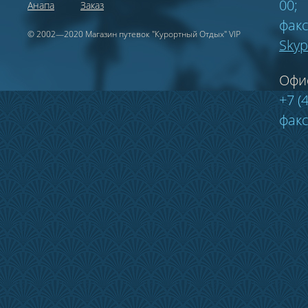
00;
Анапа
Заказ
факс
© 2002—2020 Магазин путевок "Курортный Отдых" VIP
Sky
Офи
+7 (
факс