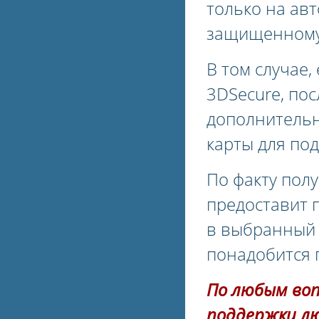
только на ав
защищенному к
В том случае
3DSecure, пос
дополнительн
карты для по
По факту пол
предоставит 
в выбранный о
понадобится 
По любым во
поддержки л